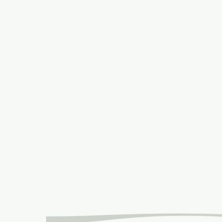
le della Virginia
alcio DC
ile DC