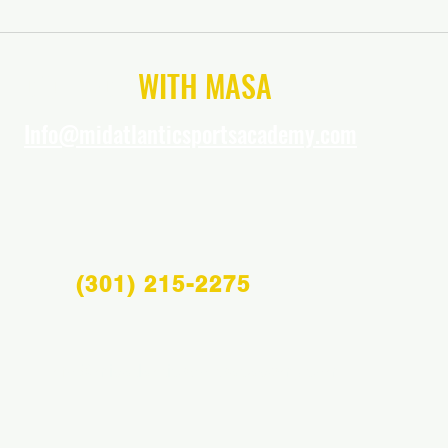
CONNECT
WITH MASA
Info@midatlanticsportsacademy.com
(301) 215-2275
Info@midatlanticsportsacademy.com