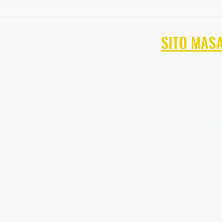
NAVIGA NEL
SITO MAS
Allenamento sportivo del Ma
Allenamento di calcio del M
Formazione del portiere di c
Allenamento di tennis del M
Allenamento di softball del 
Allenamento sportivo della V
Allenamento di calcio della V
Allenamento del portiere di c
Allenamento di tennis della V
Allenamento di softball della 
Allenamento di pallacanestro 