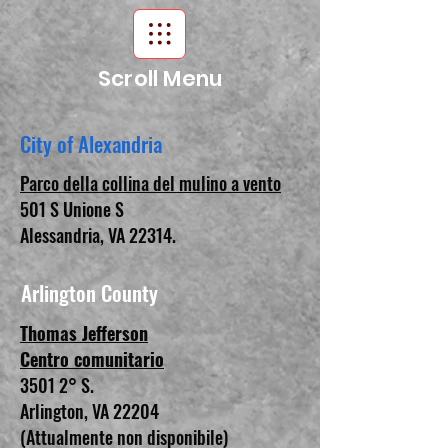
Scroll Menu
City of Alexandria
Parco della collina del mulino a vento
501 S Unione S
Alessandria, VA 22314.
Arlington County
Thomas Jefferson
Centro comunitario
3501 2° S.
Arlington, VA 22204
(Attualmente non disponibile)