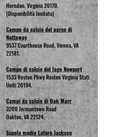
Herndon, Virginia 20170.
(Disponibilità limitata)
Campo da calcio del parco di
Nottoway
9537 Courthouse Road, Vienna, VA
22181.
Campo di calcio del lago Newport
1533 Reston Pkwy Reston Virginia Stati
Uniti 20194.
Campi da calcio di Oak Marr
3200 Jermantown Road
Oakton, VA 22124.
Scuola media Lutero Jackson