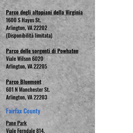
Parco degli altopiani della Virginia
1600 S Hayes St.
Arlington, VA 22202
(Disponibilità limitata)
Parco delle sorgenti di Powhaten
Viale Wilson 6020
Arlington, VA 22205
Parco Bluemont
601 N Manchester St.
Arlington, VA 22203
Fairfax County
Pane Park
Viale Ferndale 814,