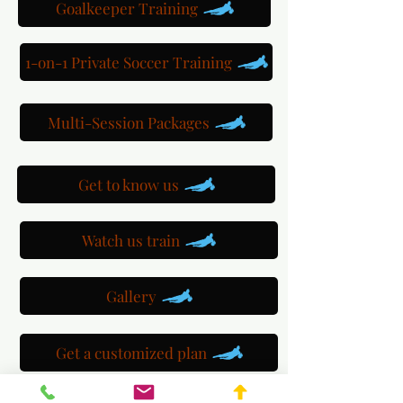
Goalkeeper Training
1-on-1 Private Soccer Training
Multi-Session Packages
Get to know us
Watch us train
Gallery
Get a customized plan