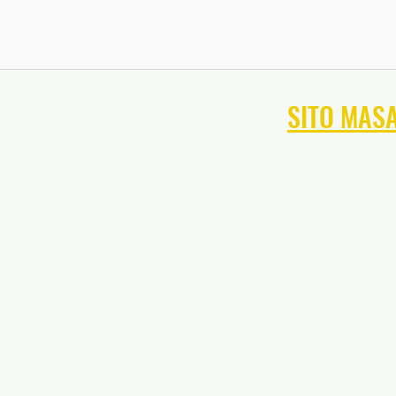
NAVIGA NEL
SITO MAS
Allenamento sportivo del Ma
Allenamento di calcio del M
Formazione del portiere di c
Allenamento di tennis del M
Allenamento di softball del 
Allenamento sportivo della V
Allenamento di calcio della V
Allenamento del portiere di c
Allenamento di tennis della V
Allenamento di softball della 