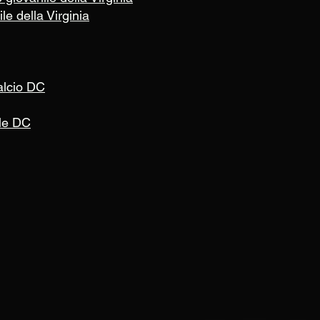
le della Virginia
alcio DC
ile DC