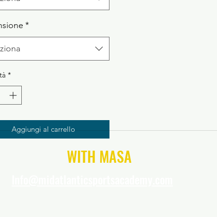
nsione
*
ziona
tà
*
Aggiungi al carrello
CONNECT
WITH MASA
Info@midatlanticsportsacademy.com