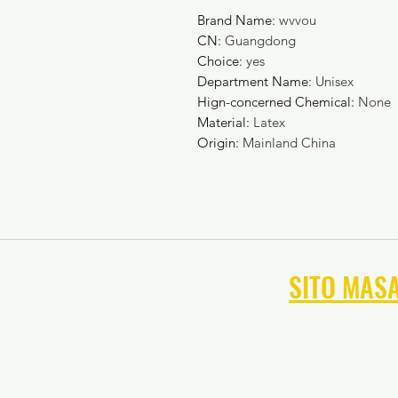
Brand Name
:
wvvou
CN
:
Guangdong
Choice
:
yes
Department Name
:
Unisex
Hign-concerned Chemical
:
None
Material
:
Latex
Origin
:
Mainland China
NAVIGA NEL
SITO MAS
Allenamento sportivo del Ma
Allenamento di calcio del M
Formazione del portiere di c