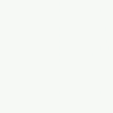
Allenamento di tennis del M
Allenamento di softball del 
Allenamento sportivo della V
Allenamento di calcio della V
Allenamento del portiere di c
Allenamento di tennis della V
Allenamento di softball della 
Allenamento di pallacanestro 
Allenamento di calcio giovani
Formazione sportiva DC
Formazione di calcio DC
Formazione del portiere di c
Allenamento di softball DC
Formazione di calcio giovan
Incontra i formatori MASA