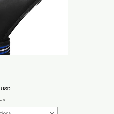
Prezzo
9 USD
e
*
ziona