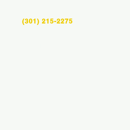
(301) 215-2275
Info@midatlanticsportsacademy.com