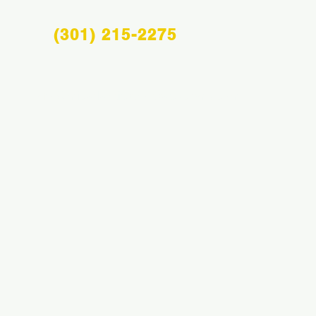
(301) 215-2275
Info@midatlanticsportsacademy.com