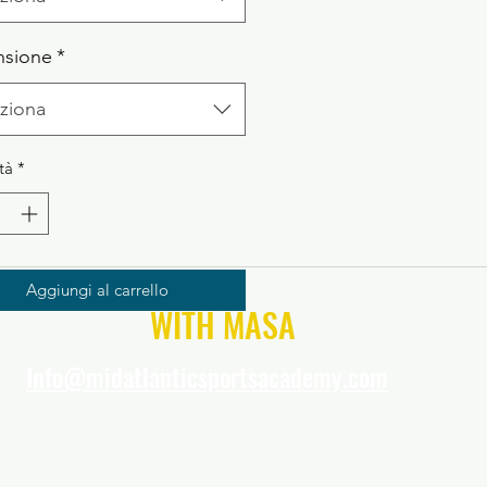
nsione
*
ziona
tà
*
Aggiungi al carrello
CONNECT
WITH MASA
Info@midatlanticsportsacademy.com