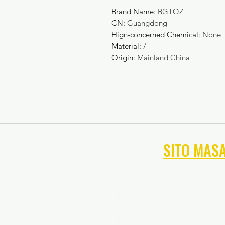
Brand Name
:
BGTQZ
CN
:
Guangdong
Hign-concerned Chemical
:
None
Material
:
/
Origin
:
Mainland China
NAVIGA NEL
SITO MAS
Allenamento sportivo del Ma
Allenamento di calcio del M
Formazione del portiere di c
Allenamento di tennis del M