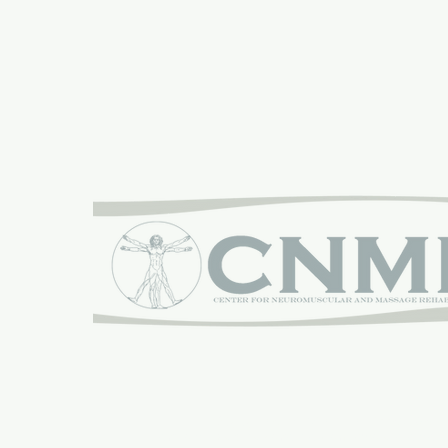
Orgogliosamente sponsorizzato da:
Il Centro di Riabilitazione Neuromuscolare e del