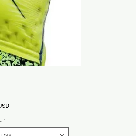
Prezzo
 USD
e
*
ziona