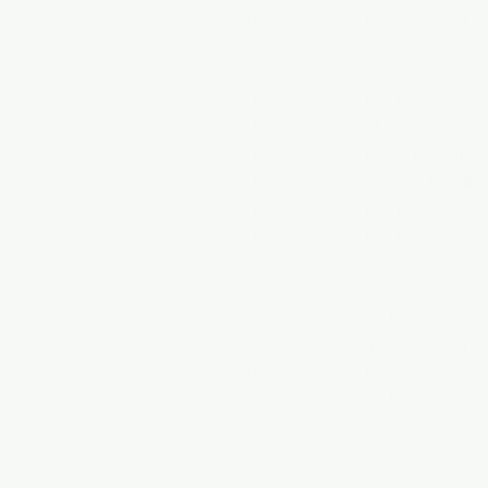
Allenamento di softball del 
Allenamento sportivo della V
Allenamento di calcio della V
Allenamento del portiere di c
Allenamento di tennis della V
Allenamento di softball della 
Allenamento di pallacanestro 
Allenamento di calcio giovani
Formazione sportiva DC
Formazione di calcio DC
Formazione del portiere di c
Allenamento di softball DC
Formazione di calcio giovan
Incontra i formatori MASA