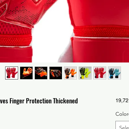
es Finger Protection Thickened
19,7
Color
Sele