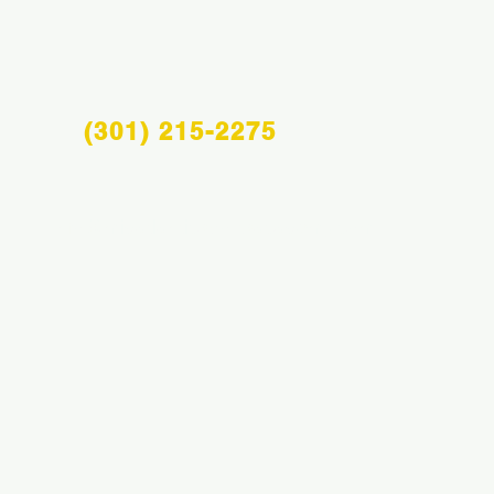
(301) 215-2275
Info@midatlanticsportsacademy.com