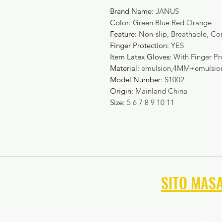
Brand Name
:
JANUS
Color
:
Green Blue Red Orange
Feature
:
Non-slip, Breathable, Co
Finger Protection
:
YES
Item Latex Gloves
:
With Finger Pr
Material
:
emulsion,4MM+emulsio
Model Number
:
S1002
Origin
:
Mainland China
Size
:
5 6 7 8 9 10 11
NAVIGA NEL
SITO MAS
Allenamento sportivo del Ma