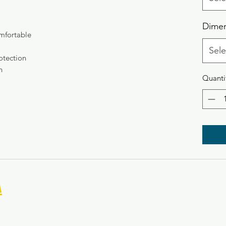
Dime
mfortable
Sele
otection
n
Quanti
A
ryland