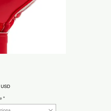
Prezzo
2 USD
e
*
ziona