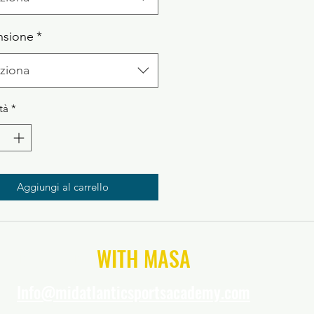
nsione
*
ziona
tà
*
Aggiungi al carrello
CONNECT
WITH MASA
Info@midatlanticsportsacademy.com