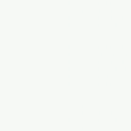
Allenamento di calcio del M
Formazione del portiere di c
Allenamento di tennis del M
Allenamento di softball del 
Allenamento sportivo della V
Allenamento di calcio della V
Allenamento del portiere di c
Allenamento di tennis della V
Allenamento di softball della 
Allenamento di pallacanestro 
Allenamento di calcio giovani
Formazione sportiva DC
Formazione di calcio DC
Formazione del portiere di c
Allenamento di softball DC
Formazione di calcio giovan