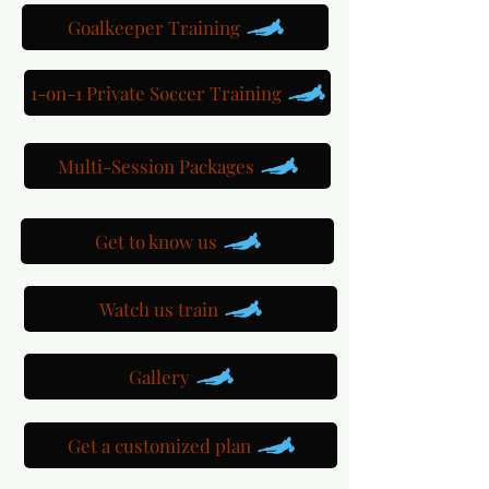
Goalkeeper Training
1-on-1 Private Soccer Training
Multi-Session Packages
Get to know us
Watch us train
Gallery
Get a customized plan