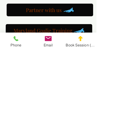
Partner with us
Maryland Goalie Training
Phone
Email
Book Session (Scroll Down)
DC Goalie Training
Virginia Goalie Training
(301) 215-2275