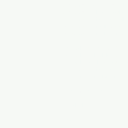
Allenamento del portiere di c
Allenamento di tennis della V
Allenamento di softball della 
Allenamento di pallacanestro 
Allenamento di calcio giovani
Formazione sportiva DC
Formazione di calcio DC
Formazione del portiere di c
Allenamento di softball DC
Formazione di calcio giovan
Incontra i formatori MASA
Posizioni
Negozio