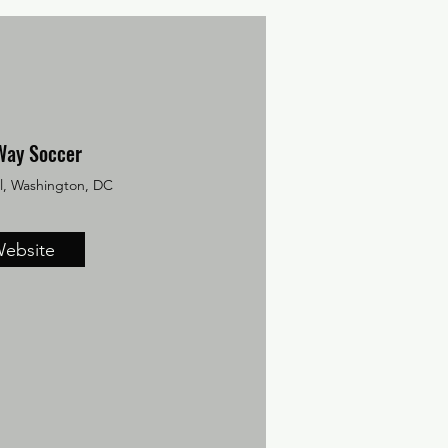
Way Soccer
ll, Washington, DC
ebsite