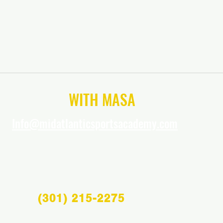
CONNECT
WITH MASA
Info@midatlanticsportsacademy.com
(301) 215-2275