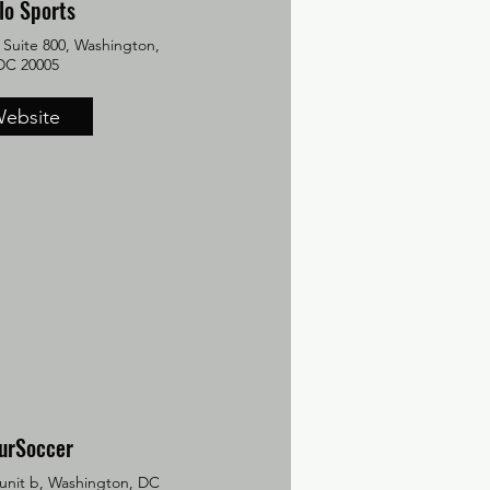
lo Sports
 Suite 800, Washington,
DC 20005
ebsite
urSoccer
 unit b, Washington, DC