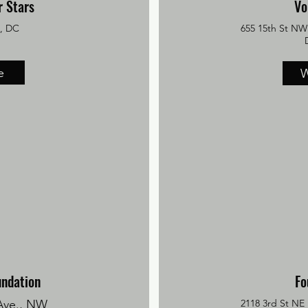
 Stars
Vo
, DC
655 15th St NW
e
W
undation
Fo
Ave., NW
2118 3rd St NE