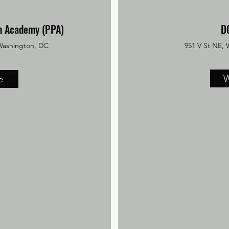
n Academy (PPA)
D
Washington, DC
951 V St NE,
W
e