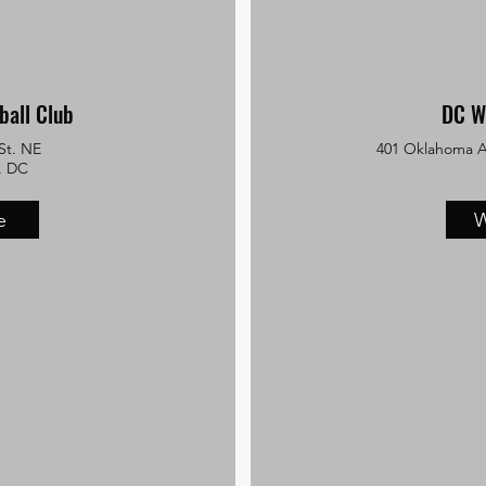
ball Club
DC W
St. NE
401 Oklahoma A
, DC
e
W