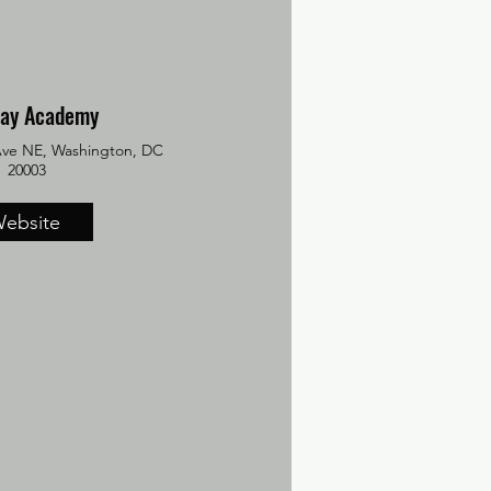
ay Academy
ve NE, Washington, DC
20003
ebsite