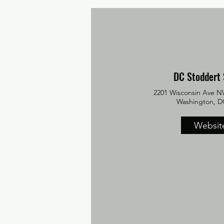
DC Stoddert
2201 Wisconsin Ave NW
Washington, D
Websit