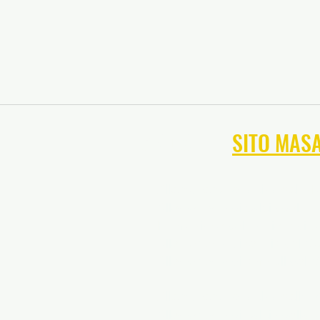
NAVIGA NEL
SITO MAS
Allenamento sportivo del Ma
Allenamento di calcio del M
Formazione del portiere di c
Allenamento di tennis del M
Allenamento di softball del 
Allenamento sportivo della V
Allenamento di calcio della V