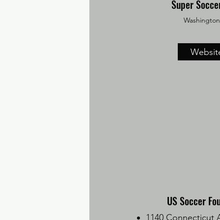
Super Soccer
Washington
Websit
US Soccer Fo
1140 Connecticut 