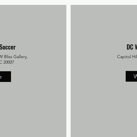
 Soccer
DC 
 Bliss Gallery,
Capitol Hi
C 20007
W
e