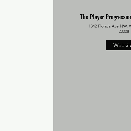
The Player Progressio
1342 Florida Ave NW, 
20008
Websit