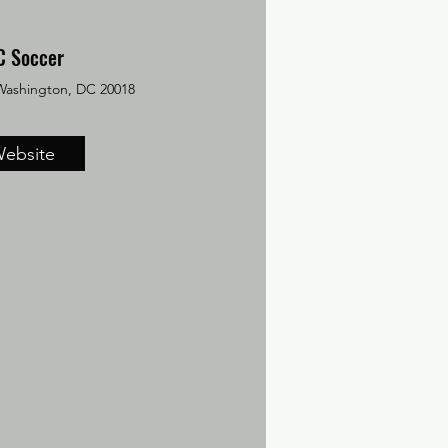
C Soccer
 Washington, DC 20018
ebsite