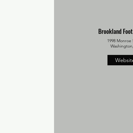
Brookland Foot
1998 Monroe 
​Washington
Websit