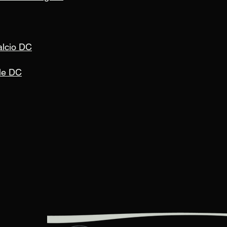
alcio DC
ile DC