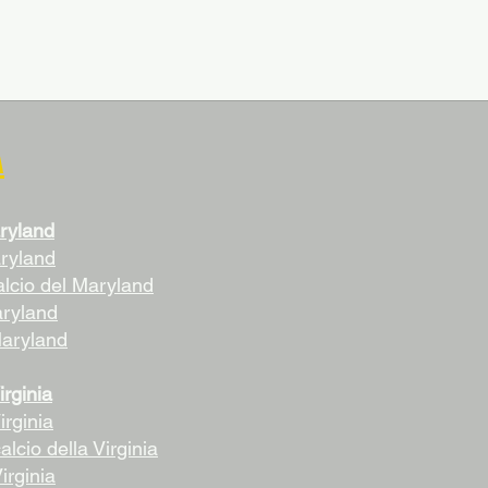
A
ryland
aryland
alcio del Maryland
aryland
Maryland
irginia
irginia
alcio della Virginia
irginia