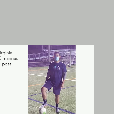
irginia
0 marinai,
e post