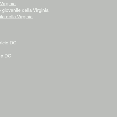
Virginia
giovanile della Virginia
le della Virginia
alcio DC
ile DC